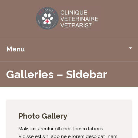
Menu
Galleries – Sidebar
Photo Gallery
Malis imitarentur offendit tamen laboris.
Vidisse est sin labo ne e lorem despicati, nam